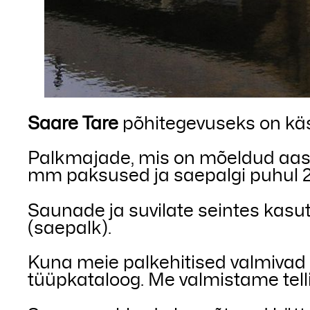
Saare Tare
põhitegevuseks on käs
Palkmajade, mis on mõeldud aast
mm paksused ja saepalgi puhul 
Saunade ja suvilate seintes kas
(saepalk).
Kuna meie palkehitised valmivad 
tüüpkataloog. Me valmistame tellij