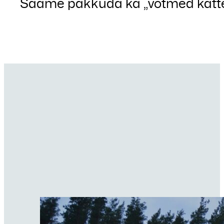
Saame pakkuda ka „võtmed kätte”