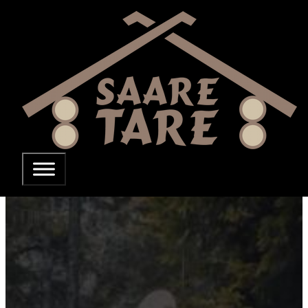
Liigu põhisisu juurde
Liigu jaluse
juurde